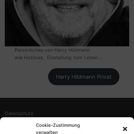
Persönliches von Harry Hildmann
wie Hobbies, Einstellung zum Leben…
Harry Hildmann Privat
Datenschutz
Cookie-Richtlinie
Cookie-Zustimmung
Impressum
verwalten