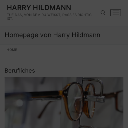
Zum
HARRY HILDMANN
Inhalt
TUE DAS, VON DEM DU WEISST, DASS ES RICHTIG I
springen
ST.
Homepage von Harry Hildmann
Suchen nach:
HOME
Berufliches